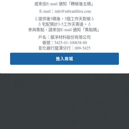
或來信E-mail 通知「轉帳後五碼」
會員專屬
年度展覽
E-mail：info@mbranfiltra.com
繁體中文
聯絡我們
💧提供後5碼後，3個工作天對帳💧
💧宅配預計3-5工作天寄達。💧
English
參與集點，請來信E-mail 通知「集點碼」
戶名：膜淨材料股份有限公司
帳號：5425-01-100838-00
彰化銀行龍潭分行：009-5425
進入商城