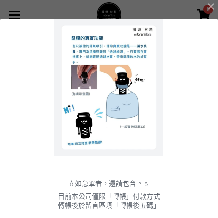
0
×
商品分類
首頁
所有商品分類
網路商店
關於我們
服務項目
膜淨簡介
獲獎紀錄
商品及諮詢
產品種類
影片觀看
檢驗認證
資訊分享
四大領域應用
媒體報導
實驗設備
戶外濾水器聯名
資訊分享
登錄
💧如急單者，還請包含。💧
薄膜材料
家用濾水器介紹
合作案例
搜索
目前本公司僅限「轉帳」付款方式
轉帳後於留言區填「轉帳後五碼」
各式濾芯
膜淨網路商店
社會回饋
繁體中文