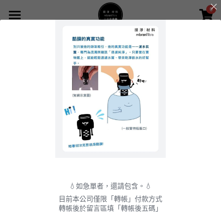
0
×
商品分類
首頁
所有商品分類
網路商店
關於我們
服務項目
膜淨簡介
該商品目前已下架。
返回主頁
獲獎紀錄
商品及諮詢
產品種類
影片觀看
檢驗認證
資訊分享
四大領域應用
媒體報導
實驗設備
戶外濾水器聯名
資訊分享
登錄
💧如急單者，還請包含。💧
薄膜材料
家用濾水器介紹
合作案例
搜索
目前本公司僅限「轉帳」付款方式
轉帳後於留言區填「轉帳後五碼」
各式濾芯
膜淨網路商店
社會回饋
繁體中文