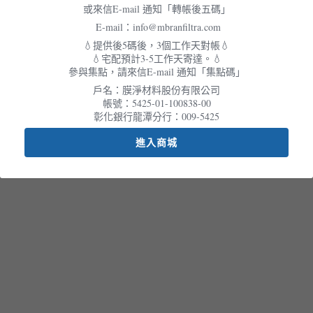
或來信E-mail 通知「轉帳後五碼」
會員專屬
年度展覽
E-mail：info@mbranfiltra.com
繁體中文
聯絡我們
💧提供後5碼後，3個工作天對帳💧
💧宅配預計3-5工作天寄達。💧
English
參與集點，請來信E-mail 通知「集點碼」
戶名：膜淨材料股份有限公司
帳號：5425-01-100838-00
彰化銀行龍潭分行：009-5425
進入商城