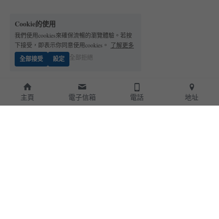
Cookie的使用
我們使用cookies來確保流暢的瀏覽體驗。若按
下接受，即表示你同意使用cookies。
了解更多
全部拒絕
全部接受
設定
主頁
電子信箱
電話
地址
ABOUT 關於我們
商品及諮詢
WINNING 獲獎紀錄
合作案例
PRODUCT 產品總類
社會回饋 
KNOWLEDGES 資訊分享
** 
膜淨網路商店
 **
FOLLOW US 粉絲專頁追蹤