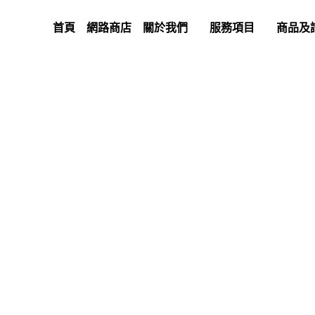
首頁
網路商店
關於我們
服務項目
商品及諮
全部
精密過濾
生技
無