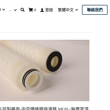
詢
…
聯絡我們
登錄
0
繁體中文
生技製藥用-中空纖維膜過濾器 MGN (無塵室清