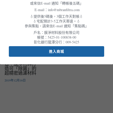
Pavilion！
或來信E-mail 通知「轉帳後五碼」
會員專屬
年度展覽
E-mail：info@mbranfiltra.com
繁體中文
2021年6月14日
聯絡我們
💧提供後5碼後，3個工作天對帳💧
💧宅配預計3-5工作天寄達。💧
English
參與集點，請來信E-mail 通知「集點碼」
戶名：膜淨材料股份有限公司
帳號：5425-01-100838-00
彰化銀行龍潭分行：009-5425
進入商城
地表最強濾水
壺！膜淨材料打
造可「除菌」的
超精密過濾材料
2019年12月16日