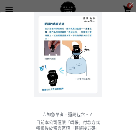
0
×
商品分類
首頁
所有商品分類
網路商店
全部
NEWS 最新消息
關於我們
服務項目
膜淨簡介
獲獎紀錄
商品及諮詢
產品種類
影片觀看
檢驗認證
資訊分享
四大領域應用
媒體報導
實驗設備
戶外濾水器聯名
資訊分享
登錄
7秒鐘，膜淨材
The 3 Best
InnoVEX
料讓汙水變淨水
Highlighting
ONLINE 線上展
💧如急單者，還請包含。💧
Products
開跑!
薄膜材料
家用濾水器介紹
合作案例
搜索
2021年7月5日
目前本公司僅限「轉帳」付款方式
of2021
2021年5月31日
轉帳後於留言區填「轉帳後五碼」
InnoVEX TYC
各式濾芯
膜淨網路商店
社會回饋
繁體中文
Startup