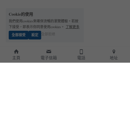
Cookie的使用
我們使用cookies來確保流暢的瀏覽體驗。若按
下接受，即表示你同意使用cookies。
了解更多
全部拒絕
全部接受
設定
主頁
電子信箱
電話
地址
ABOUT 關於我們
商品及諮詢
WINNING 獲獎紀錄
合作案例
PRODUCT 產品總類
社會回饋 
KNOWLEDGES 資訊分享
** 
膜淨網路商店
 **
FOLLOW US 粉絲專頁追蹤